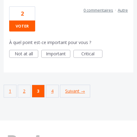
0 commentaires
·
Autre
2
VOTER
À quel point est-ce important pour vous ?
Not at all
Important
Critical
1
2
3
4
Suivant →