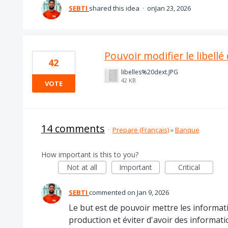
SEBTI
shared this idea
·
Jan 23, 2026
Pouvoir modifier le libell
42
libelles%20dext.JPG
42 KB
VOTE
14 comments
·
Prepare (Français)
»
Banque
How important is this to you?
Not at all
Important
Critical
SEBTI
commented
Jan 9, 2026
Le but est de pouvoir mettre les informat
production et éviter d'avoir des informatio