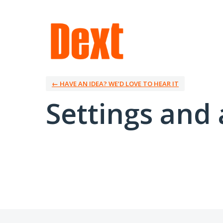
← HAVE AN IDEA? WE’D LOVE TO HEAR IT
Settings and 