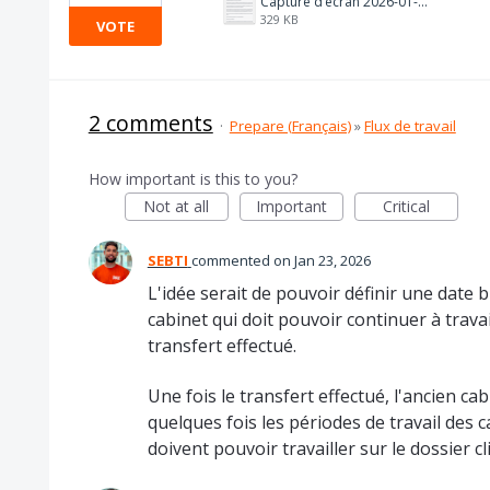
Capture d’écran 2026-01-23 à 10.11.43.png
329 KB
VOTE
2 comments
·
Prepare (Français)
»
Flux de travail
How important is this to you?
Not at all
Important
Critical
SEBTI
commented
Jan 23, 2026
L'idée serait de pouvoir définir une date b
cabinet qui doit pouvoir continuer à travail
transfert effectué.
Une fois le transfert effectué, l'ancien cab
quelques fois les périodes de travail des 
doivent pouvoir travailler sur le dossier cl