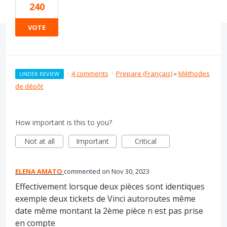
240
VOTE
·
4 comments
·
Prepare (Français)
»
Méthodes
UNDER REVIEW
de dépôt
How important is this to you?
Not at all
Important
Critical
ELENA AMATO
commented
Nov 30, 2023
Effectivement lorsque deux pièces sont identiques
exemple deux tickets de Vinci autoroutes même
date même montant la 2ème pièce n est pas prise
en compte