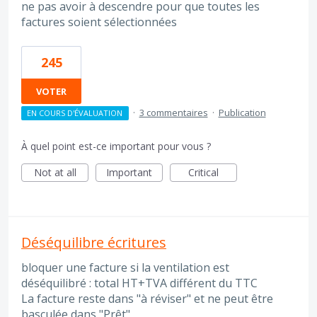
ne pas avoir à descendre pour que toutes les
factures soient sélectionnées
245
VOTER
·
3 commentaires
·
Publication
EN COURS D'ÉVALUATION
À quel point est-ce important pour vous ?
Not at all
Important
Critical
Déséquilibre écritures
bloquer une facture si la ventilation est
déséquilibré : total HT+TVA différent du TTC
La facture reste dans "à réviser" et ne peut être
basculée dans "Prêt"