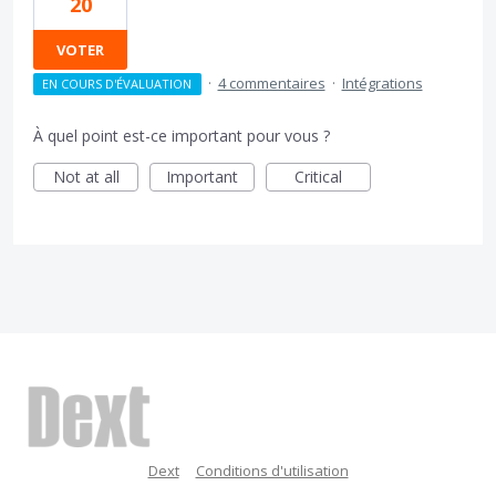
20
VOTER
·
4 commentaires
·
Intégrations
EN COURS D'ÉVALUATION
À quel point est-ce important pour vous ?
Not at all
Important
Critical
Dext
Conditions d'utilisation