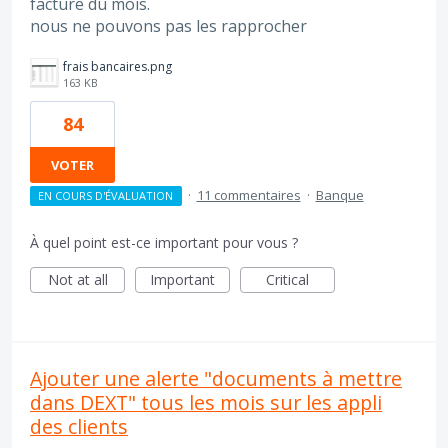
facture du mois.
nous ne pouvons pas les rapprocher
frais bancaires.png
163 KB
84
VOTER
·
11 commentaires
·
Banque
EN COURS D'ÉVALUATION
À quel point est-ce important pour vous ?
Not at all
Important
Critical
Ajouter une alerte "documents à mettre
dans DEXT" tous les mois sur les appli
des clients