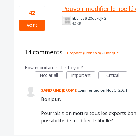
Pouvoir modifier le libell
42
libelles%20dext.JPG
42 KB
VOTE
14 comments
·
Prepare (Français)
»
Banque
How important is this to you?
Not at all
Important
Critical
SANDRINE JEROME
commented
Nov 5, 2024
Bonjour,
Pourrais t-on mettre tous les exports b
possibilité de modifier le libellé?