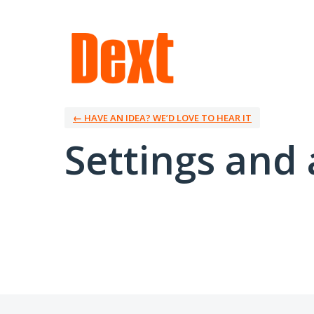
← HAVE AN IDEA? WE’D LOVE TO HEAR IT
Settings and 