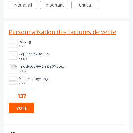
Not at all
Important
Critical
Personnalisation des factures de vente
ref.png
6 KB
Capture%20VT.JPG
31 KB
mod%C3%A8le%20Note%20D%20Auteur%20%202026%20vierge.pdf
86 KB
Mise en page .jpg
6 KB
137
VOTE