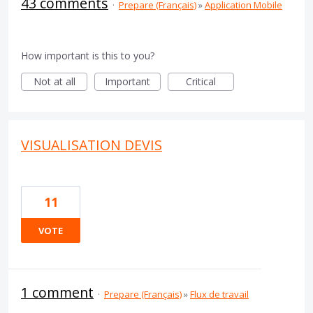
43 comments
·
Prepare (Français)
»
Application Mobile
How important is this to you?
Not at all
Important
Critical
VISUALISATION DEVIS
11
VOTE
1 comment
·
Prepare (Français)
»
Flux de travail