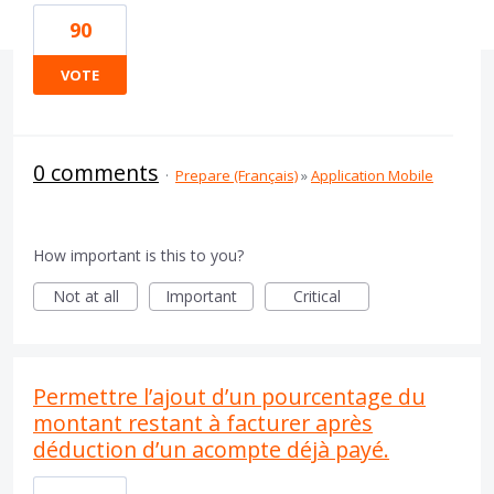
90
VOTE
0 comments
·
Prepare (Français)
»
Application Mobile
How important is this to you?
Not at all
Important
Critical
Permettre l’ajout d’un pourcentage du
montant restant à facturer après
déduction d’un acompte déjà payé.