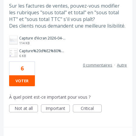
Sur les factures de ventes, pouvez-vous modifier
les rubriques "sous total" et total" en "sous total
HT" et "sous total TTC" s'il vous plaît?
Des clients nous demandent une meilleure lisibilité.
Capture d’écran 2026-04-17 à 12.28.44.png
114 KB
Capture%20d%E2%80%99%C3%A9cran%202026-04-14%20102517.png
6 KB
0 commentaires
·
Autre
6
VOTER
À quel point est-ce important pour vous ?
Not at all
Important
Critical