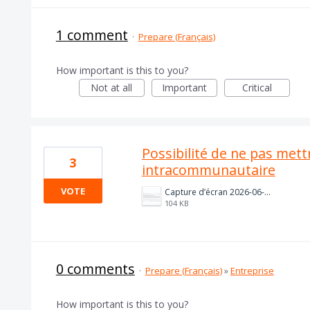
1 comment
·
Prepare (Français)
How important is this to you?
Not at all
Important
Critical
Possibilité de ne pas met
3
intracommunautaire
VOTE
Capture d’écran 2026-06-12 à 18.21.30.png
104 KB
0 comments
·
Prepare (Français)
»
Entreprise
How important is this to you?