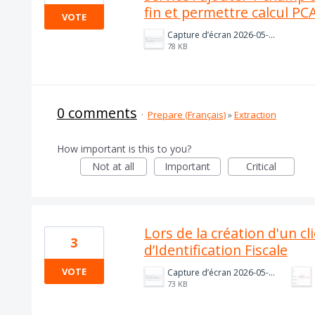
fin et permettre calcul PC
VOTE
Capture d’écran 2026-05-06 à 13.30.03.png
78 KB
0 comments
·
Prepare (Français)
»
Extraction
How important is this to you?
Not at all
Important
Critical
Lors de la création d'un cl
3
d’Identification Fiscale
VOTE
Capture d’écran 2026-05-06 à 13.22.46.png
73 KB