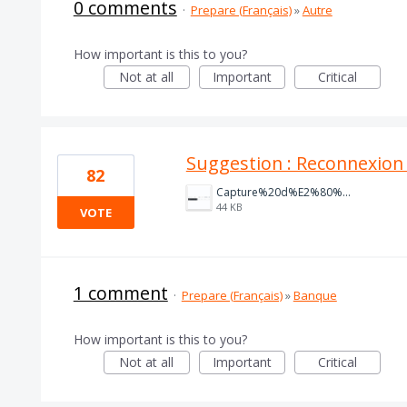
0 comments
·
Prepare (Français)
»
Autre
How important is this to you?
Not at all
Important
Critical
Suggestion : Reconnexion 
82
Capture%20d%E2%80%99%C3%A9cran%202025-09-09%20162612.png
44 KB
VOTE
1 comment
·
Prepare (Français)
»
Banque
How important is this to you?
Not at all
Important
Critical