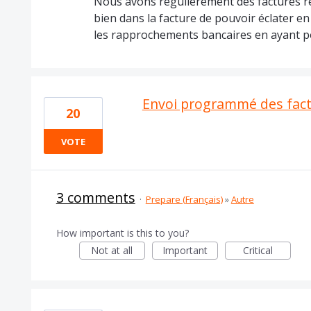
Nous avons régulièrement des factures ré
bien dans la facture de pouvoir éclater en
les rapprochements bancaires en ayant po
Envoi programmé des fact
20
VOTE
3 comments
·
Prepare (Français)
»
Autre
How important is this to you?
Not at all
Important
Critical