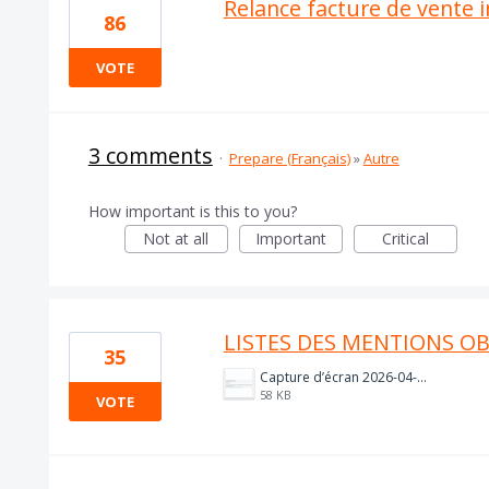
Relance facture de vente
86
VOTE
3 comments
·
Prepare (Français)
»
Autre
How important is this to you?
Not at all
Important
Critical
LISTES DES MENTIONS OB
35
Capture d’écran 2026-04-08 à 12.20.10.png
58 KB
VOTE