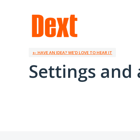
← HAVE AN IDEA? WE’D LOVE TO HEAR IT
Settings and 