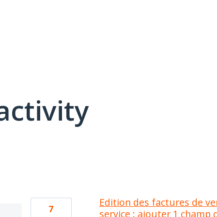
activity
9 results found
Edition des factures de ve
7
service : ajouter 1 champ