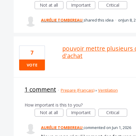
Not at all
Important
Critical
AURÉLIE TOMBEREAU
shared this idea
·
Jun 8, 
pouvoir mettre plusieurs 
7
d'achat
VOTE
1 comment
·
Prepare (Français)
»
Ventilation
How important is this to you?
Not at all
Important
Critical
AURÉLIE TOMBEREAU
commented
Jun 1, 2026