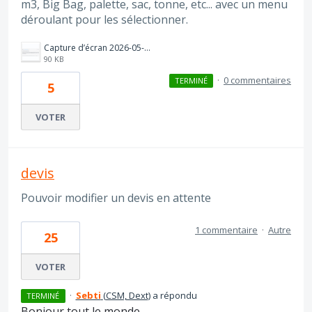
m3, Big Bag, palette, sac, tonne, etc... avec un menu
déroulant pour les sélectionner.
Capture d’écran 2026-05-06 à 13.45.01.png
90 KB
·
0 commentaires
TERMINÉ
5
VOTER
devis
Pouvoir modifier un devis en attente
1 commentaire
·
Autre
25
VOTER
·
Sebti
(
CSM, Dext
)
a répondu
TERMINÉ
Bonjour tout le monde,