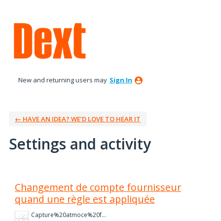
New and returning users may
Sign In
← HAVE AN IDEA? WE’D LOVE TO HEAR IT
Settings and activity
2 results found
Changement de compte fournisseur
quand une règle est appliquée
Capture%20atmoce%20fact%20cli.PNG