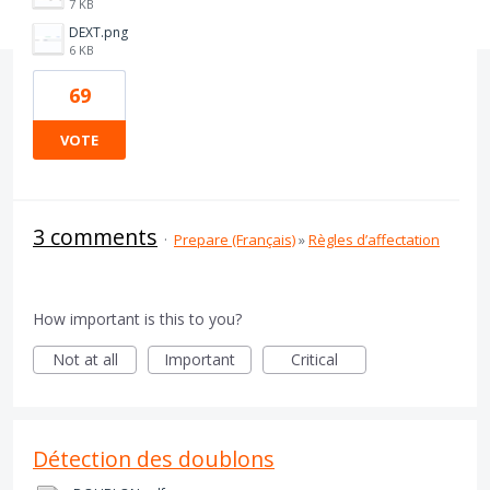
7 KB
DEXT.png
6 KB
69
VOTE
3 comments
·
Prepare (Français)
»
Règles d’affectation
How important is this to you?
Not at all
Important
Critical
Détection des doublons