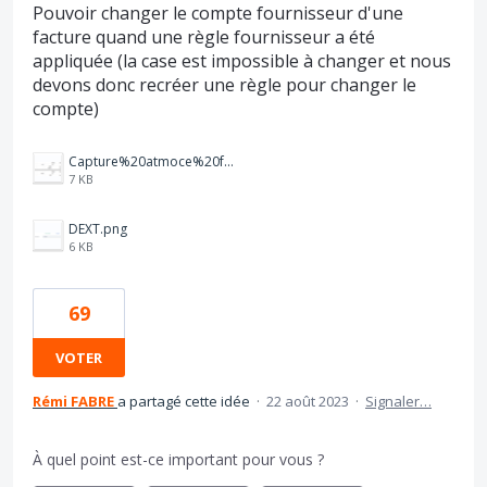
Pouvoir changer le compte fournisseur d'une
facture quand une règle fournisseur a été
appliquée (la case est impossible à changer et nous
devons donc recréer une règle pour changer le
compte)
Capture%20atmoce%20fact%20cli.PNG
7 KB
DEXT.png
6 KB
69
VOTER
Rémi FABRE
a partagé cette idée
·
22 août 2023
·
Signaler…
À quel point est-ce important pour vous ?