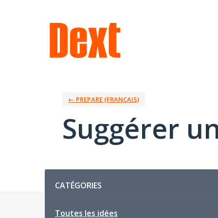
Aller
au
contenu
← PREPARE (FRANÇAIS)
Suggérer un
Catégories
CATÉGORIES
Toutes les idées