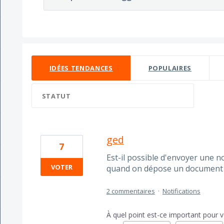
6 résultats trouvés
IDÉES
TENDANCES
POPULAIRES
STATUT
ged
7
Est-il possible d'envoyer une no
VOTER
quand on dépose un document d
2 commentaires
·
Notifications
À quel point est-ce important pour 