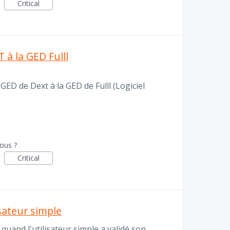
Critical
 à la GED Fulll
 GED de Dext à la GED de Fulll (Logiciel
vous ?
Critical
isateur simple
 quand l'utilisateur simple a validé son