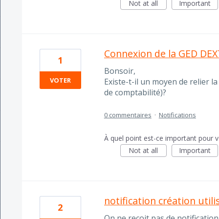
Not at all
Important
Connexion de la GED DEXT
1
Bonsoir,
VOTER
Existe-t-il un moyen de relier la
de comptabilité)?
0 commentaires
·
Notifications
À quel point est-ce important pour 
Not at all
Important
notification création util
2
On ne reçoit pas de notification