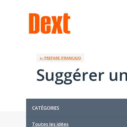
Aller
au
contenu
← PREPARE (FRANÇAIS)
Suggérer un
Catégories
CATÉGORIES
Toutes les idées