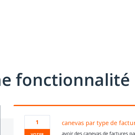
e fonctionnalité
1
canevas par type de factu
avoir des canevas de factures p
VOTER