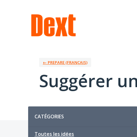
Aller
au
contenu
← PREPARE (FRANÇAIS)
Suggérer un
Catégories
CATÉGORIES
Toutes les idées