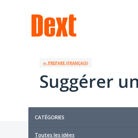
Aller
au
contenu
← PREPARE (FRANÇAIS)
Suggérer un
Catégories
CATÉGORIES
Toutes les idées