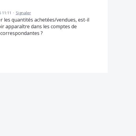
6 11:11
·
Signaler
r les quantités achetées/vendues, est-il
oir apparaître dans les comptes de
s correspondantes ?