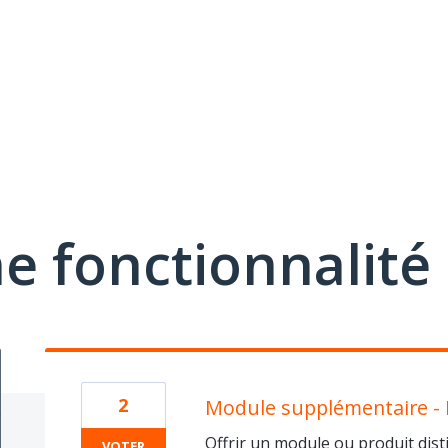
e fonctionnalité
2
Module supplémentaire -
Offrir un module ou produit distin
VOTER