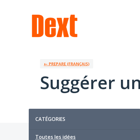
Aller
au
contenu
← PREPARE (FRANÇAIS)
Suggérer un
Catégories
CATÉGORIES
Toutes les idées