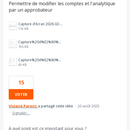
Permettre de modifier les comptes et l'analytique
par un approbateur
Capture d’écran 2026-02-13 à 12.53.23.png
110 KB
Capture%20d%E2%80%99%C3%A9cran%202025-08-20%20085123.jpg
105 KB
Capture%20d%E2%80%99%C3%A9cran%202025-08-19%20162550.jpg
43 KB
15
VOTER
Viviane Parent
a partagé cette idée
·
20 août 2025
·
Signaler…
À quel point est-ce important pour vous ?