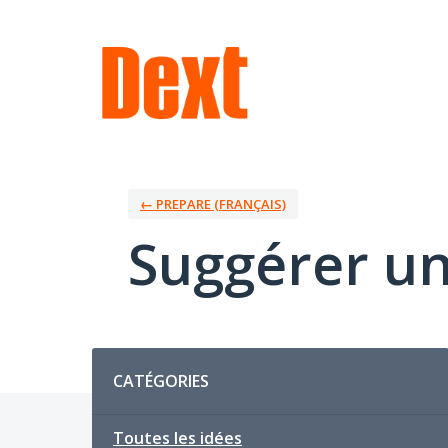
Aller
au
contenu
← PREPARE (FRANÇAIS)
Suggérer un
Catégories
CATÉGORIES
Toutes les idées