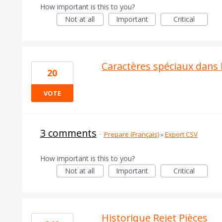
How important is this to you?
Not at all
Important
Critical
Caractères spéciaux dans 
20
VOTE
3 comments
·
Prepare (Français)
»
Export CSV
How important is this to you?
Not at all
Important
Critical
Historique Rejet Pièces