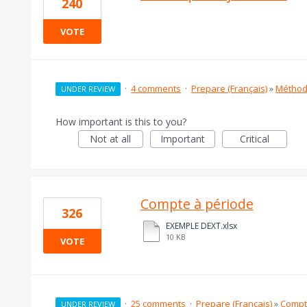
240
VOTE
·
4 comments
·
Prepare (Français)
»
Méthod
UNDER REVIEW
How important is this to you?
Not at all
Important
Critical
Compte à période
326
EXEMPLE DEXT.xlsx
10 KB
VOTE
·
25 comments
·
Prepare (Français)
»
Compt
UNDER REVIEW