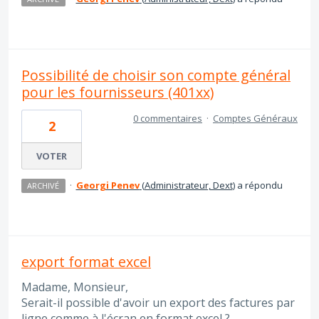
Possibilité de choisir son compte général
pour les fournisseurs (401xx)
0 commentaires
·
Comptes Généraux
2
VOTER
·
Georgi Penev
(
Administrateur, Dext
)
a répondu
ARCHIVÉ
export format excel
Madame, Monsieur,
Serait-il possible d'avoir un export des factures par
ligne comme à l'écran en format excel ?