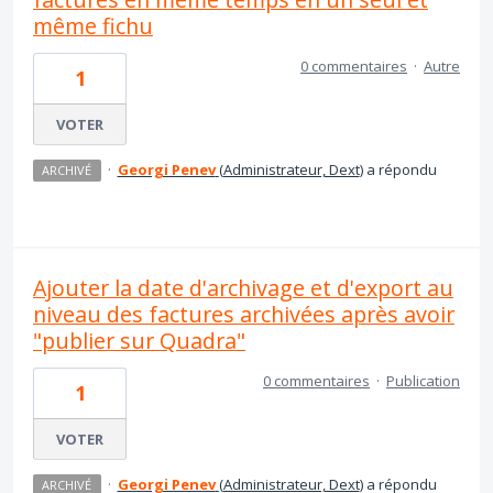
même fichu
0 commentaires
·
Autre
1
VOTER
·
Georgi Penev
(
Administrateur, Dext
)
a répondu
ARCHIVÉ
Ajouter la date d'archivage et d'export au
niveau des factures archivées après avoir
"publier sur Quadra"
0 commentaires
·
Publication
1
VOTER
·
Georgi Penev
(
Administrateur, Dext
)
a répondu
ARCHIVÉ