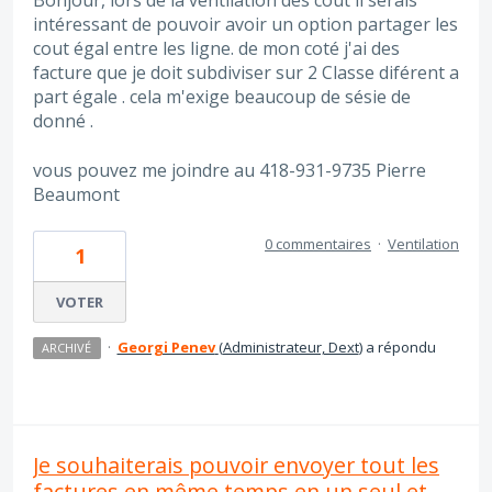
Bonjour, lors de la ventilation des cout il serais
intéressant de pouvoir avoir un option partager les
cout égal entre les ligne. de mon coté j'ai des
facture que je doit subdiviser sur 2 Classe diférent a
part égale . cela m'exige beaucoup de sésie de
donné .
vous pouvez me joindre au 418-931-9735 Pierre
Beaumont
0 commentaires
·
Ventilation
1
VOTER
·
Georgi Penev
(
Administrateur, Dext
)
a répondu
ARCHIVÉ
Je souhaiterais pouvoir envoyer tout les
factures en même temps en un seul et