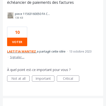
échéancier de paiements des factures
piece 11563160050 FA CONTRAT SEPSAD TELESURVEILLANCE 220723.jpg
138 KB
10
VOTER
LAETITIA WANTIEZ
a partagé cette idée
·
13 octobre 2023
·
Signaler…
À quel point est-ce important pour vous ?
Not at all
Important
Critical