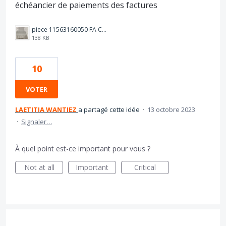
échéancier de paiements des factures
piece 11563160050 FA CONTRAT SEPSAD TELESURVEILLANCE 220723.jpg
138 KB
10
VOTER
LAETITIA WANTIEZ
a partagé cette idée
·
13 octobre 2023
·
Signaler…
À quel point est-ce important pour vous ?
Not at all
Important
Critical