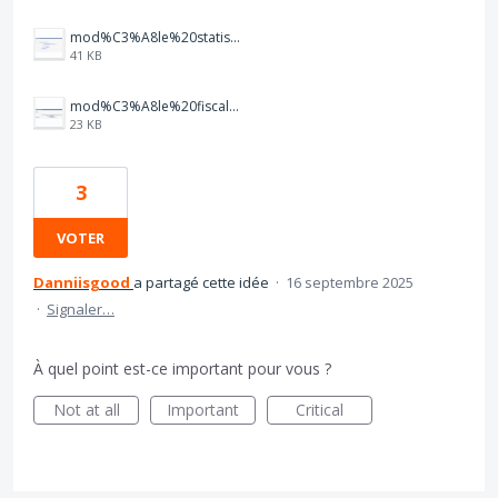
mod%C3%A8le%20statistique%20achats.PNG
41 KB
mod%C3%A8le%20fiscale.PNG
23 KB
3
VOTER
Danniisgood
a partagé cette idée
·
16 septembre 2025
·
Signaler…
À quel point est-ce important pour vous ?
Not at all
Important
Critical