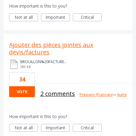
How important is this to you?
Not at all
Important
Critical
Ajouter des pièces jointes aux
devis/factures
BROUILLON%20FACTURE%20TEST%20DEXT.pdf
289 KB
34
VOTE
2 comments
·
Prepare (Français)
»
Autre
How important is this to you?
Not at all
Important
Critical