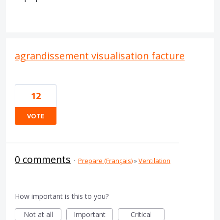
agrandissement visualisation facture
12
VOTE
0 comments
·
Prepare (Français)
»
Ventilation
How important is this to you?
Not at all
Important
Critical