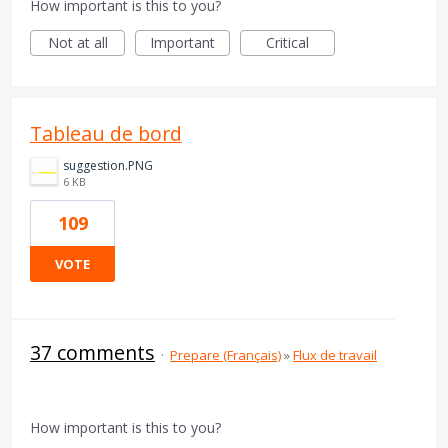
How important is this to you?
Not at all
Important
Critical
Tableau de bord
suggestion.PNG
6 KB
109
VOTE
37 comments
·
Prepare (Français)
»
Flux de travail
How important is this to you?