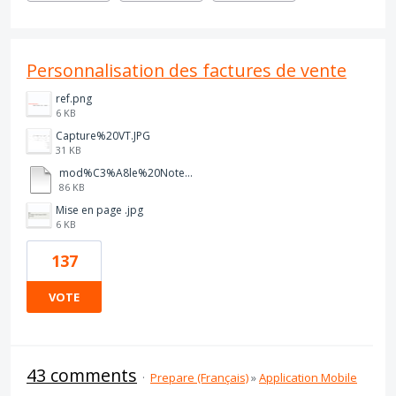
Personnalisation des factures de vente
ref.png
6 KB
Capture%20VT.JPG
31 KB
mod%C3%A8le%20Note%20D%20Auteur%20%202026%20vierge.pdf
86 KB
Mise en page .jpg
6 KB
137
VOTE
43 comments
·
Prepare (Français)
»
Application Mobile