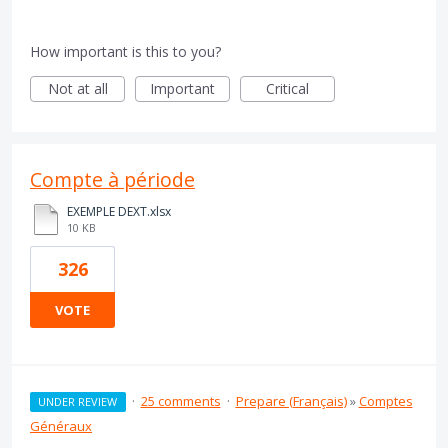
How important is this to you?
Not at all
Important
Critical
Compte à période
EXEMPLE DEXT.xlsx
10 KB
326
VOTE
·
25 comments
·
Prepare (Français)
»
Comptes
UNDER REVIEW
Généraux