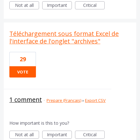
Not at all
Important
Critical
Téléchargement sous format Excel de
l'interface de l'onglet "archives"
29
VOTE
1 comment
·
Prepare (Français)
»
Export CSV
How important is this to you?
Not at all
Important
Critical