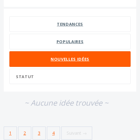
Aucun résultat d'idée existant
TENDANCES
POPULAIRES
NOUVELLES
IDÉES
STATUT
~ Aucune idée trouvée ~
1
2
3
4
Suivant →