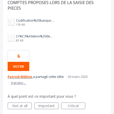
COMPTES PROPOSES LORS DE LA SAISIE DES
PIECES
Codification%20banque.PNG
179 KB
Cr%C3%A9ation%20de%20r%C3%A8gle%20bancaire.PNG
82 KB
6
VOTER
Patrick Méline
a partagé cette idée
·
30 mars 2025
·
Signaler…
À quel point est-ce important pour vous ?
Not at all
Important
Critical