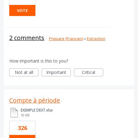
VOTE
2 comments
·
Prepare (Français)
»
Extraction
How important is this to you?
Not at all
Important
Critical
Compte à période
EXEMPLE DEXT.xlsx
10 KB
326