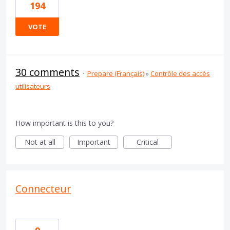
194
VOTE
30 comments
·
Prepare (Français)
»
Contrôle des accès
utilisateurs
How important is this to you?
Not at all
Important
Critical
Connecteur