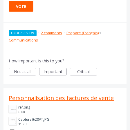
VOTE
·
2 comments
·
Prepare (Français)
»
UNDER REVIEW
Communications
How important is this to you?
Not at all
Important
Critical
Personnalisation des factures de vente
ref.png
6 KB
Capture%20VT.JPG
31 KB