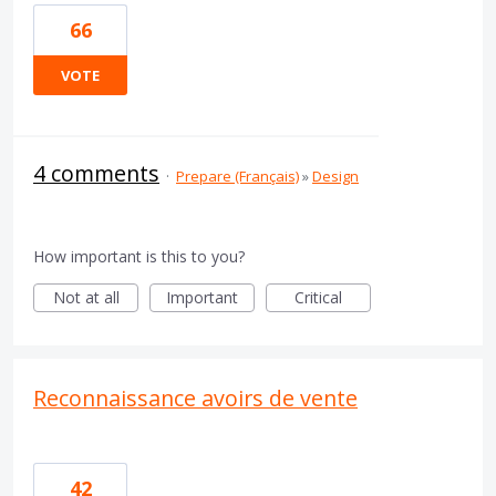
66
VOTE
4 comments
·
Prepare (Français)
»
Design
How important is this to you?
Not at all
Important
Critical
Reconnaissance avoirs de vente
42