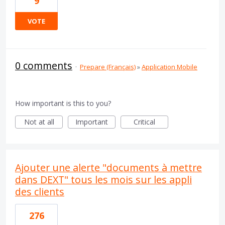
9
VOTE
0 comments
·
Prepare (Français)
»
Application Mobile
How important is this to you?
Not at all
Important
Critical
Ajouter une alerte "documents à mettre
dans DEXT" tous les mois sur les appli
des clients
276