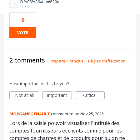
Cr%C3%A9ation%20de%20r%C3%A8gle%20bancaire.PNG
82 KB
6
VOTE
2 comments
·
Prepare (Français)
»
Règles d’affectation
How important is this to you?
Not at all
Important
Critical
MORGANE RENAULT
commented
Nov 25, 2025
Lors de la saisie pouvoir visualiser l'intitulé des
comptes fournisseurs et clients comme pour les
comptes de charges et de produits pour qu'on ne