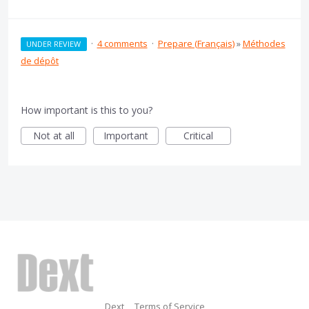
·
4 comments
·
Prepare (Français)
»
Méthodes
UNDER REVIEW
de dépôt
How important is this to you?
Not at all
Important
Critical
Dext
Terms of Service