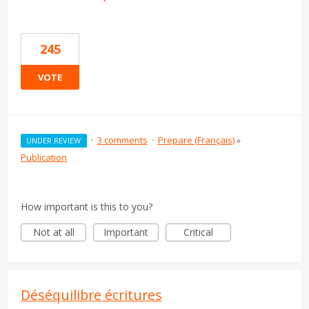
245
VOTE
·
3 comments
·
Prepare (Français)
»
UNDER REVIEW
Publication
How important is this to you?
Not at all
Important
Critical
Déséquilibre écritures