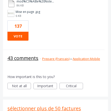
mod%C3%A8le%20Note%20D%20Auteur%20%202026%20vierge.pdf
86 KB
Mise en page .jpg
6 KB
137
VOTE
43 comments
·
Prepare (Français)
»
Application Mobile
How important is this to you?
Not at all
Important
Critical
sélectionner plus de 50 factures