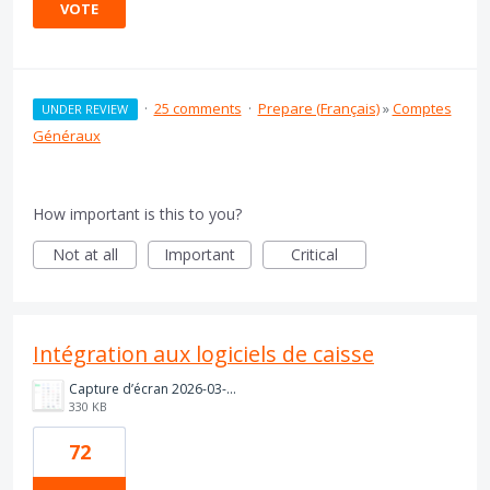
VOTE
·
25 comments
·
Prepare (Français)
»
Comptes
UNDER REVIEW
Généraux
How important is this to you?
Not at all
Important
Critical
Intégration aux logiciels de caisse
Capture d’écran 2026-03-11 à 14.37.15.png
330 KB
72