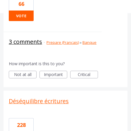
66
VOTE
3 comments
·
Prepare (Français)
»
Banque
How important is this to you?
Not at all
Important
Critical
Déséquilibre écritures
228