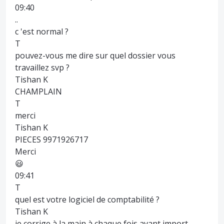
09:40
..
c 'est normal ?
T
pouvez-vous me dire sur quel dossier vous
travaillez svp ?
Tishan K
CHAMPLAIN
T
merci
Tishan K
PIECES 9971926717
Merci
😃
09:41
T
quel est votre logiciel de comptabilité ?
Tishan K
je corrige à la main à chaque fois avant import