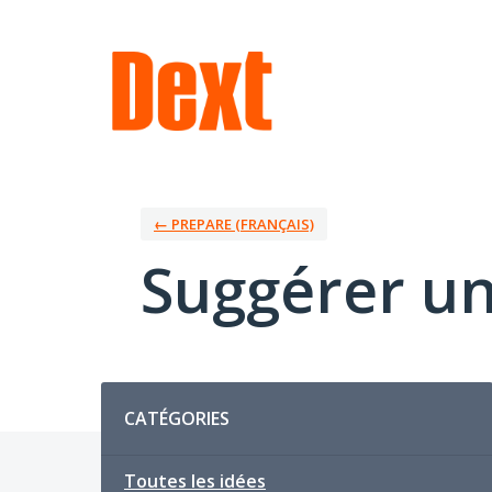
Aller
au
contenu
← PREPARE (FRANÇAIS)
Suggérer un
Catégories
CATÉGORIES
Toutes les idées