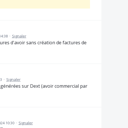
14:38
·
Signaler
res d'avoir sans création de factures de
03
·
Signaler
n générées sur Dext (avoir commercial par
024 10:30
·
Signaler