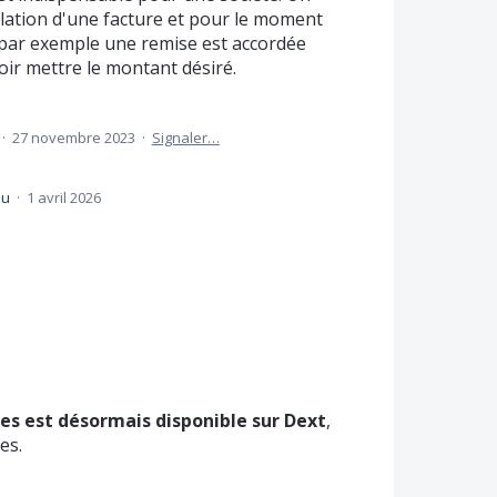
ulation d'une facture et pour le moment
Si par exemple une remise est accordée
voir mettre le montant désiré.
·
27 novembre 2023
·
Signaler…
du
·
1 avril 2026
res est désormais disponible sur Dext
,
es.