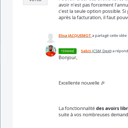
avoir n'est pas forcement l'ann
c'est la seule option possible. 
après la facturation, il faut pou
Elisa JACQUEMOT
a partagé cette idée
·
Sebti
(
CSM, Dext
)
a répon
TERMINÉ
Bonjour,
Excellente nouvelle 🎉
La fonctionnalité
des avoirs lib
suite à vos nombreuses demand