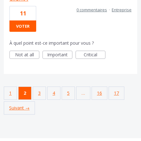
0 commentaires
·
Entreprise
11
VOTER
À quel point est-ce important pour vous ?
Not at all
Important
Critical
1
2
3
4
5
…
16
17
Suivant →