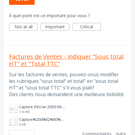
À quel point est-ce important pour vous ?
Not at all
Important
Critical
Factures de Ventes - indiquer "Sous total
HT" et "Total TTC"
Sur les factures de ventes, pouvez-vous modifier
les rubriques "sous total" et total" en "sous total
HT" et "sous total TTC" s'il vous plaît?
Des clients nous demandent une meilleure lisibilité.
Capture d’écran 2026-04-17 à 12.28.44.png
114 KB
Capture%20d%E2%80%99%C3%A9cran%202026-04-14%20102517.png
6 KB
0 commentaires
·
Autre