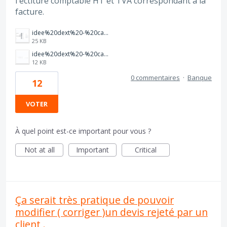
l'éctiture comptable HT et TVA correspondant à la
facture.
idee%20dext%20-%20capture%202.PNG
25 KB
idee%20dext%20-%20capture%201.PNG
12 KB
0 commentaires
·
Banque
12
VOTER
À quel point est-ce important pour vous ?
Not at all
Important
Critical
Ça serait très pratique de pouvoir
modifier ( corriger )un devis rejeté par un
client .