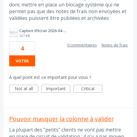
donc mettre en place un blocage système qui ne
permet pas que des notes de frais non envoyées et
validées puissent être publiées et archivées
Capture d’écran 2026-04-28 à 10.12.27.png
127 KB
0 commentaires
·
Notes de frais
4
VOTER
À quel point est-ce important pour vous ?
Not at all
Important
Critical
Pouvoir masquer la colonne à valider
La plupart des "petits" clients ne vont pas mettre
en place de circuit de validation ; il n'y a pas moyen