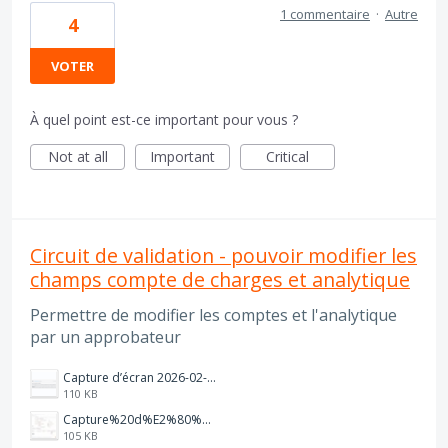
1 commentaire
·
Autre
4
VOTER
À quel point est-ce important pour vous ?
Not at all
Important
Critical
Circuit de validation - pouvoir modifier les
champs compte de charges et analytique
Permettre de modifier les comptes et l'analytique
par un approbateur
Capture d’écran 2026-02-13 à 12.53.23.png
110 KB
Capture%20d%E2%80%99%C3%A9cran%202025-08-20%20085123.jpg
105 KB