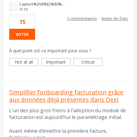
Capture%20d%E2%80%99%C3%A9cran%202025-08-19%20162550.jpg
43 KB
5 commentaires
·
Notes de frais
15
VOTER
À quel point est-ce important pour vous ?
Not at all
Important
Critical
Simplifier l’onboarding facturation grâce
aux données déjà présentes dans Dext
L’un des plus gros freins à l’adoption du module de
facturation est aujourd’hui le paramétrage initial.
Avant même d’émettre la première facture,